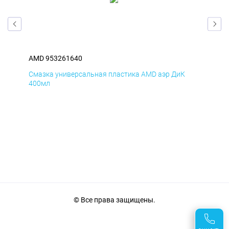
AMD 953261640
AM
Смазка универсальная пластика AMD аэр ДиК
Сма
400мл
40
© Все права защищены.