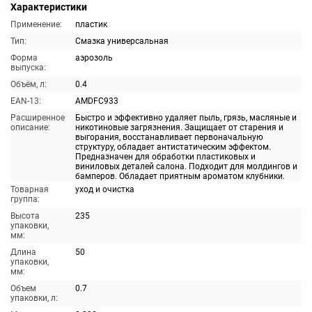
Характеристики
Применение:
пластик
Тип:
Смазка универсальная
Форма
аэрозоль
выпуска:
Объём, л:
0.4
EAN-13:
AMDFC933
Расширенное
Быстро и эффективно удаляет пыль, грязь, масляные и
описание:
никотиновые загрязнения. Защищает от старения и
выгорания, восстанавливает первоначальную
структуру, обладает антистатическим эффектом.
Предназначен для обработки пластиковых и
виниловых деталей салона. Подходит для молдингов и
бамперов. Обладает приятным ароматом клубники.
Товарная
уход и очистка
группа:
Высота
235
упаковки,
мм:
Длина
50
упаковки,
мм:
Объем
0.7
упаковки, л: