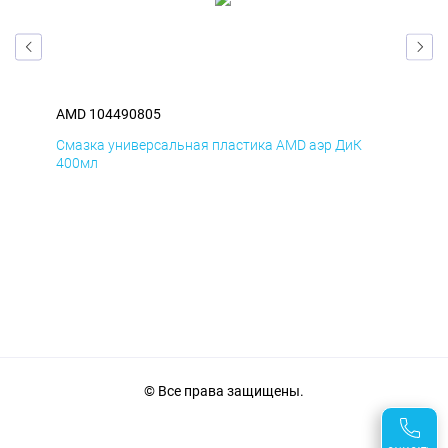
AMD 104490805
AM
Смазка универсальная пластика AMD аэр ДиК
Сма
400мл
40
© Все права защищены.