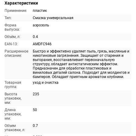
Характеристики
Применение:
пластик
Тип:
Смазка универсальная
Форма
аэрозоль
выпуска:
Объём, л:
0.4
EAN-13:
AMDFC946
Расширенное
Быстро и эффективно удаляет пыль, грязь, масляные и
описание:
никотиновые загрязнения. Защищает от старения и
выгорания, восстанавливает первоначальную
структуру, обладает антистатическим эффектом.
Предназначен для обработки пластиковых и
виниловых деталей салона. Подходит для молдингов и
бамперов. Обладает приятным ароматом клубники.
Товарная
уход и очистка
группа:
Высота
235
упаковки,
мм:
Длина
50
упаковки,
мм:
Объем
0.7
упаковки, л: