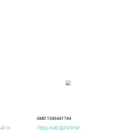
AMD 1346441744
й 1л.
ПВЕЦ AMD ДОТ4 910г