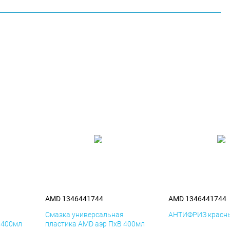
AMD 1346441744
AMD 1346441744
я
Смазка универсальная
АНТИФРИЗ красны
 400мл
пластика AMD аэр ПхВ 400мл