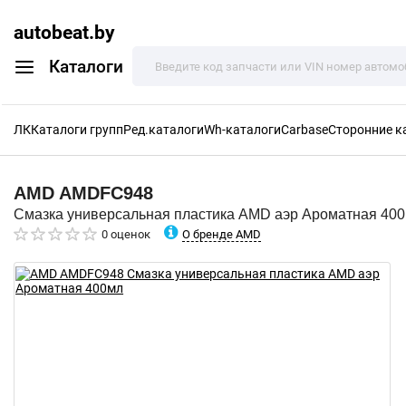
autobeat.by
Каталоги
ЛК
Каталоги групп
Ред.каталоги
Wh-каталоги
Carbase
Сторонние к
AMD
AMDFC948
Смазка универсальная пластика AMD аэр Ароматная 40
О бренде AMD
0 оценок