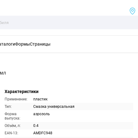
аталоги
Формы
Страницы
0мл
Характеристики
Применение:
пластик
Тип:
Смазка универсальная
Форма
аэрозоль
выпуска:
Объём, л:
0.4
EAN-13:
AMDFC948