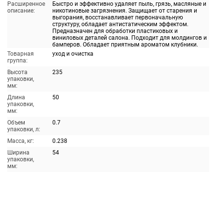
Расширенное
Быстро и эффективно удаляет пыль, грязь, масляные и
описание:
никотиновые загрязнения. Защищает от старения и
выгорания, восстанавливает первоначальную
структуру, обладает антистатическим эффектом.
Предназначен для обработки пластиковых и
виниловых деталей салона. Подходит для молдингов и
бамперов. Обладает приятным ароматом клубники.
Товарная
уход и очистка
группа:
Высота
235
упаковки,
мм:
Длина
50
упаковки,
мм:
Объем
0.7
упаковки, л:
Масса, кг:
0.238
Ширина
54
упаковки,
мм: