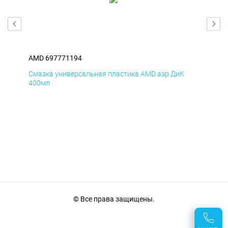
AMD 697771194
AM
Смазка универсальная пластика AMD аэр ДиК
Сма
400мл
40
© Все права защищены.