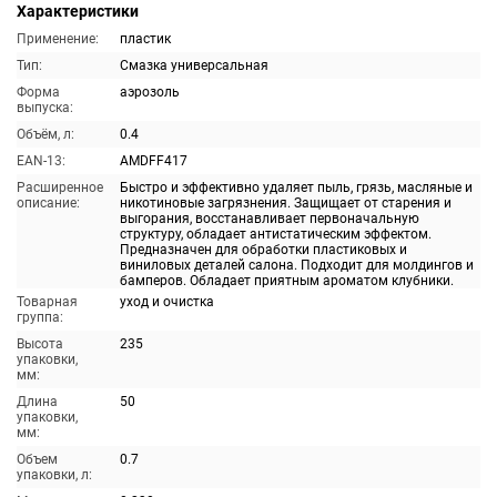
Характеристики
Применение:
пластик
Тип:
Смазка универсальная
Форма
аэрозоль
выпуска:
Объём, л:
0.4
EAN-13:
AMDFF417
Расширенное
Быстро и эффективно удаляет пыль, грязь, масляные и
описание:
никотиновые загрязнения. Защищает от старения и
выгорания, восстанавливает первоначальную
структуру, обладает антистатическим эффектом.
Предназначен для обработки пластиковых и
виниловых деталей салона. Подходит для молдингов и
бамперов. Обладает приятным ароматом клубники.
Товарная
уход и очистка
группа:
Высота
235
упаковки,
мм:
Длина
50
упаковки,
мм:
Объем
0.7
упаковки, л: