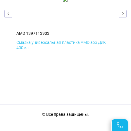
AMD 1397113903
AM
Смазка универсальная пластика AMD аэр ДиК
Сма
400мл
40
© Все права защищены.