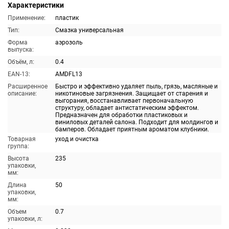
Характеристики
Применение:
пластик
Тип:
Смазка универсальная
Форма
аэрозоль
выпуска:
Объём, л:
0.4
EAN-13:
AMDFL13
Расширенное
Быстро и эффективно удаляет пыль, грязь, масляные и
описание:
никотиновые загрязнения. Защищает от старения и
выгорания, восстанавливает первоначальную
структуру, обладает антистатическим эффектом.
Предназначен для обработки пластиковых и
виниловых деталей салона. Подходит для молдингов и
бамперов. Обладает приятным ароматом клубники.
Товарная
уход и очистка
группа:
Высота
235
упаковки,
мм:
Длина
50
упаковки,
мм:
Объем
0.7
упаковки, л: