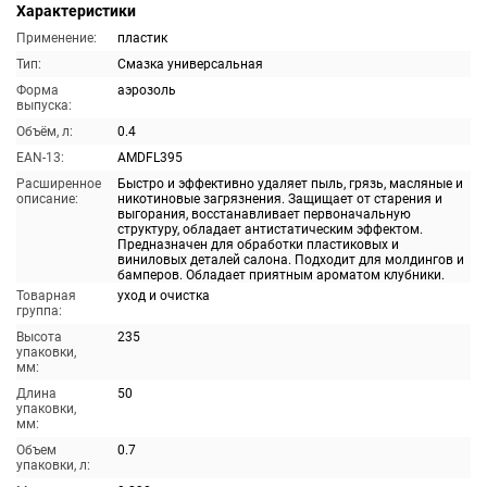
Характеристики
Применение:
пластик
Тип:
Смазка универсальная
Форма
аэрозоль
выпуска:
Объём, л:
0.4
EAN-13:
AMDFL395
Расширенное
Быстро и эффективно удаляет пыль, грязь, масляные и
описание:
никотиновые загрязнения. Защищает от старения и
выгорания, восстанавливает первоначальную
структуру, обладает антистатическим эффектом.
Предназначен для обработки пластиковых и
виниловых деталей салона. Подходит для молдингов и
бамперов. Обладает приятным ароматом клубники.
Товарная
уход и очистка
группа:
Высота
235
упаковки,
мм:
Длина
50
упаковки,
мм:
Объем
0.7
упаковки, л: