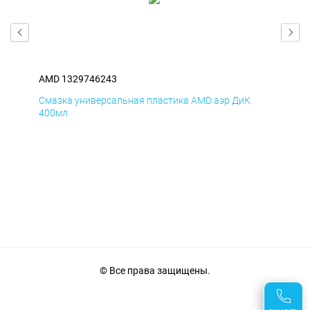
AMD 1329746243
AM
Смазка универсальная пластика AMD аэр ДиК
Сма
400мл
40
© Все права защищены.