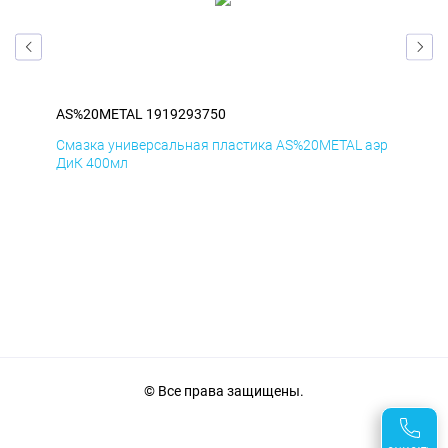
AS%20METAL 1919293750
AS
аэр
Смазка универсальная пластика AS%20METAL аэр
Сма
ДиК 400мл
ПхВ
© Все права защищены.