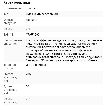
Характеристики
Применение:
пластик
Тип:
Смазка универсальная
Форма
аэрозоль
выпуска:
Объём, л:
0.4
EAN-13:
17AU1200
Расширенное
Быстро и эффективно удаляет пыль, грязь, масляные и
описание:
никотиновые загрязнения. Защищает от старения и
выгорания, восстанавливает первоначальную
структуру, обладает антистатическим эффектом.
Предназначен для обработки пластиковых и
виниловых деталей салона. Подходит для молдингов и
бамперов. Обладает приятным ароматом клубники.
Товарная
уход и очистка
группа:
Высота
235
упаковки,
мм:
Длина
50
упаковки,
мм:
Объем
0.7
упаковки, л: