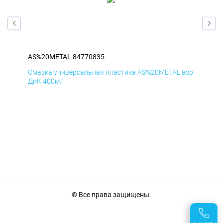
AS%20METAL 84770835
AS
аэр
Смазка универсальная пластика AS%20METAL аэр
Сма
ДиК 400мл
ПхВ
© Все права защищены.