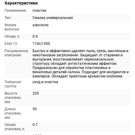
Характеристики
Применение:
пластик
Тип:
Смазка универсальная
Форма
аэрозоль
выпуска:
Объём, л:
0.4
EAN-13:
17AU1300
Расширенное
Быстро и эффективно удаляет пыль, грязь, масляные и
описание:
никотиновые загрязнения. Защищает от старения и
выгорания, восстанавливает первоначальную
структуру, обладает антистатическим эффектом.
Предназначен для обработки пластиковых и
виниловых деталей салона. Подходит для молдингов и
бамперов. Обладает приятным ароматом клубники.
Товарная
уход и очистка
группа:
Высота
235
упаковки,
мм:
Длина
50
упаковки,
мм:
Объем
0.7
упаковки, л: