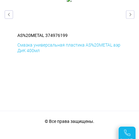
AS%20METAL 374976199
AS
аэр
Смазка универсальная пластика AS%20METAL аэр
Сма
ДиК 400мл
ПхВ
© Все права защищены.