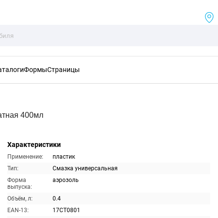
аталоги
Формы
Страницы
атная 400мл
Характеристики
Применение:
пластик
Тип:
Смазка универсальная
Форма
аэрозоль
выпуска:
Объём, л:
0.4
EAN-13:
17CT0801