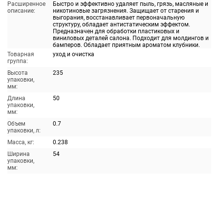
Расширенное
Быстро и эффективно удаляет пыль, грязь, масляные и
описание:
никотиновые загрязнения. Защищает от старения и
выгорания, восстанавливает первоначальную
структуру, обладает антистатическим эффектом.
Предназначен для обработки пластиковых и
виниловых деталей салона. Подходит для молдингов и
бамперов. Обладает приятным ароматом клубники.
Товарная
уход и очистка
группа:
Высота
235
упаковки,
мм:
Длина
50
упаковки,
мм:
Объем
0.7
упаковки, л:
Масса, кг:
0.238
Ширина
54
упаковки,
мм: