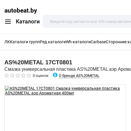
autobeat.by
Каталоги
ЛК
Каталоги групп
Ред.каталоги
Wh-каталоги
Carbase
Сторонние к
AS%20METAL
17CT0801
Смазка универсальная пластика AS%20METAL аэр Аром
О бренде AS%20METAL
0 оценок