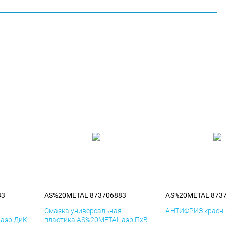
83
AS%20METAL 873706883
AS%20METAL 873
я
Смазка универсальная
АНТИФРИЗ красны
 аэр ДиК
пластика AS%20METAL аэр ПхВ