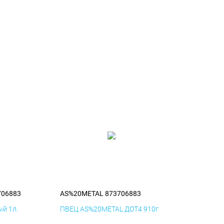
706883
AS%20METAL 873706883
й 1л.
ПВЕЦ AS%20METAL ДОТ4 910г