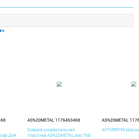
468
AS%20METAL 1176463468
AS%20METAL 117
я
Смазка универсальная
АНТИФРИЗ красны
 аэр ДиК
пластика AS%20METAL аэр ПхВ