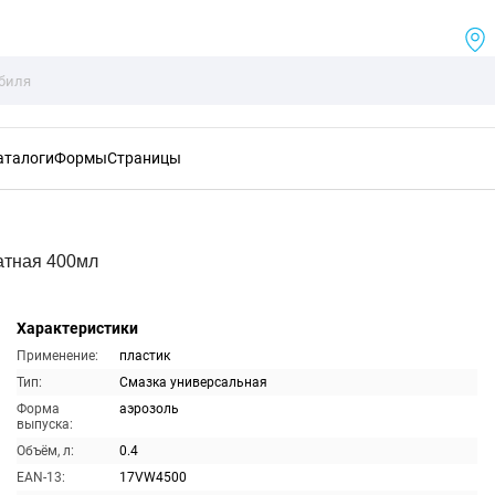
аталоги
Формы
Страницы
атная 400мл
Характеристики
Применение:
пластик
Тип:
Смазка универсальная
Форма
аэрозоль
выпуска:
Объём, л:
0.4
EAN-13:
17VW4500