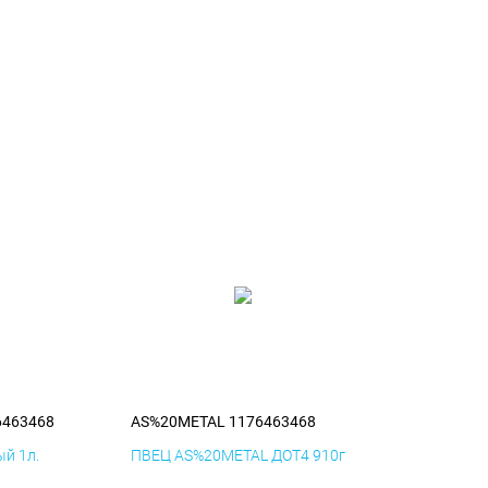
6463468
AS%20METAL 1176463468
й 1л.
ПВЕЦ AS%20METAL ДОТ4 910г