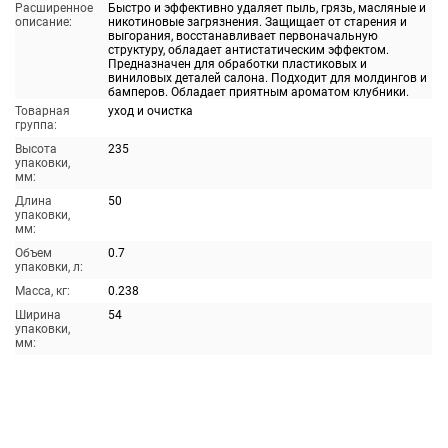
Расширенное
Быстро и эффективно удаляет пыль, грязь, масляные и
описание:
никотиновые загрязнения. Защищает от старения и
выгорания, восстанавливает первоначальную
структуру, обладает антистатическим эффектом.
Предназначен для обработки пластиковых и
виниловых деталей салона. Подходит для молдингов и
бамперов. Обладает приятным ароматом клубники.
Товарная
уход и очистка
группа:
Высота
235
упаковки,
мм:
Длина
50
упаковки,
мм:
Объем
0.7
упаковки, л:
Масса, кг:
0.238
Ширина
54
упаковки,
мм: