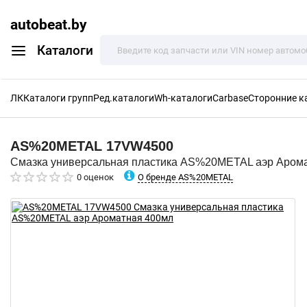
autobeat.by
Каталоги
ЛК
Каталоги групп
Ред.каталоги
Wh-каталоги
Carbase
Сторонние к
AS%20METAL
17VW4500
Смазка универсальная пластика AS%20METAL аэр Аром
О бренде AS%20METAL
0 оценок