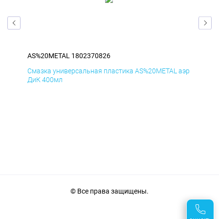
AS%20METAL 1802370826
AS
аэр
Смазка универсальная пластика AS%20METAL аэр
Сма
ДиК 400мл
ПхВ
© Все права защищены.