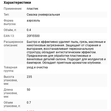
Характеристики
Применение:
пластик
Тип:
Смазка универсальная
Форма
аэрозоль
выпуска:
Объём, л:
0.4
EAN-13:
20FI5500
Расширенное
Быстро и эффективно удаляет пыль, грязь, масляные и
описание:
никотиновые загрязнения. Защищает от старения и
выгорания, восстанавливает первоначальную
структуру, обладает антистатическим эффектом.
Предназначен для обработки пластиковых и
виниловых деталей салона. Подходит для молдингов и
бамперов. Обладает приятным ароматом клубники.
Товарная
уход и очистка
группа:
Высота
235
упаковки,
мм:
Длина
50
упаковки,
мм:
Объем
0.7
упаковки, л: