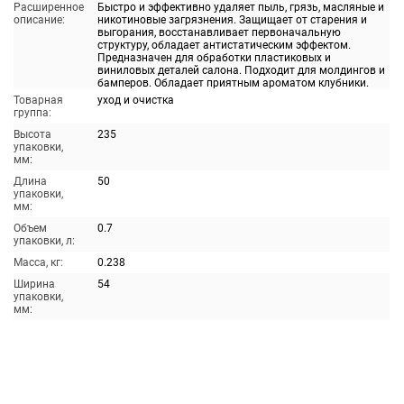
Расширенное
Быстро и эффективно удаляет пыль, грязь, масляные и
описание:
никотиновые загрязнения. Защищает от старения и
выгорания, восстанавливает первоначальную
структуру, обладает антистатическим эффектом.
Предназначен для обработки пластиковых и
виниловых деталей салона. Подходит для молдингов и
бамперов. Обладает приятным ароматом клубники.
Товарная
уход и очистка
группа:
Высота
235
упаковки,
мм:
Длина
50
упаковки,
мм:
Объем
0.7
упаковки, л:
Масса, кг:
0.238
Ширина
54
упаковки,
мм: