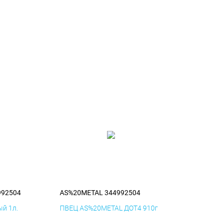
992504
AS%20METAL 344992504
й 1л.
ПВЕЦ AS%20METAL ДОТ4 910г