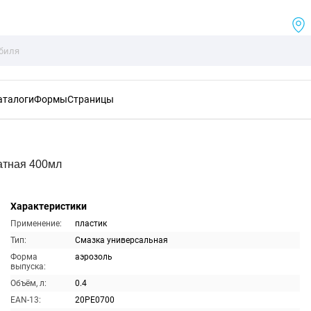
аталоги
Формы
Страницы
атная 400мл
Характеристики
Применение:
пластик
Тип:
Смазка универсальная
Форма
аэрозоль
выпуска:
Объём, л:
0.4
EAN-13:
20PE0700