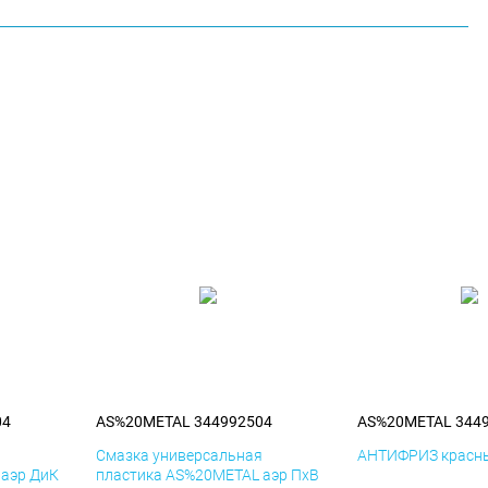
04
AS%20METAL 344992504
AS%20METAL 344
я
Смазка универсальная
АНТИФРИЗ красны
 аэр ДиК
пластика AS%20METAL аэр ПхВ