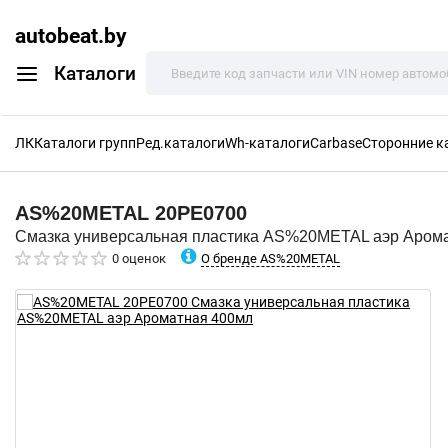
autobeat.by
Каталоги
ЛК
Каталоги групп
Ред.каталоги
Wh-каталоги
Carbase
Сторонние к
AS%20METAL
20PE0700
Смазка универсальная пластика AS%20METAL аэр Аром
О бренде AS%20METAL
0 оценок