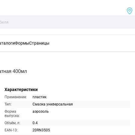
аталоги
Формы
Страницы
атная 400мл
Характеристики
Применение:
пластик
Тип:
Смазка универсальная
Форма
аэрозоль
выпуска:
Объём, л:
0.4
EAN-13:
20RN3505