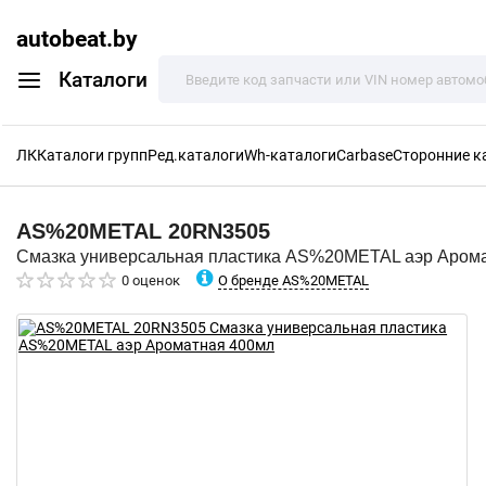
autobeat.by
Каталоги
ЛК
Каталоги групп
Ред.каталоги
Wh-каталоги
Carbase
Сторонние к
AS%20METAL
20RN3505
Смазка универсальная пластика AS%20METAL аэр Аром
О бренде AS%20METAL
0 оценок