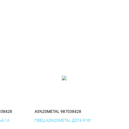
038428
AS%20METAL 987038428
й 1л.
ПВЕЦ AS%20METAL ДОТ4 910г