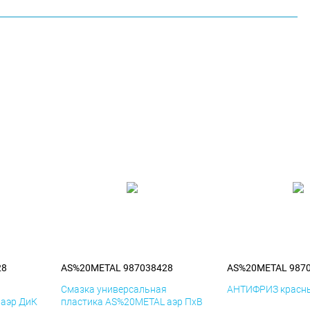
28
AS%20METAL 987038428
AS%20METAL 987
я
Смазка универсальная
АНТИФРИЗ красны
 аэр ДиК
пластика AS%20METAL аэр ПхВ