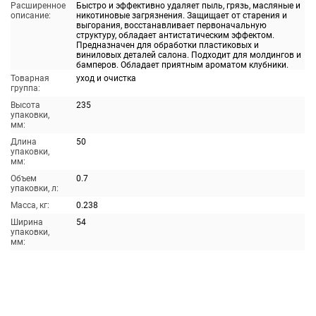
Расширенное
Быстро и эффективно удаляет пыль, грязь, масляные и
описание:
никотиновые загрязнения. Защищает от старения и
выгорания, восстанавливает первоначальную
структуру, обладает антистатическим эффектом.
Предназначен для обработки пластиковых и
виниловых деталей салона. Подходит для молдингов и
бамперов. Обладает приятным ароматом клубники.
Товарная
уход и очистка
группа:
Высота
235
упаковки,
мм:
Длина
50
упаковки,
мм:
Объем
0.7
упаковки, л:
Масса, кг:
0.238
Ширина
54
упаковки,
мм: