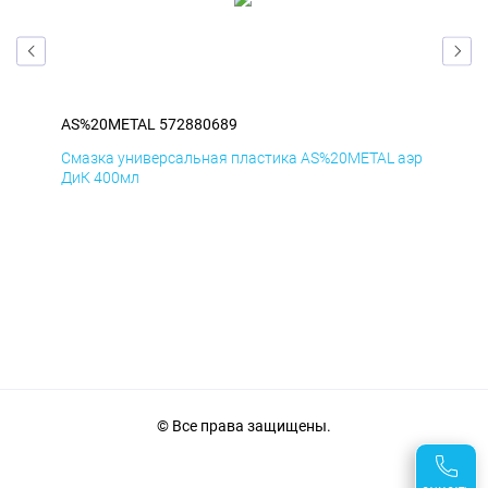
AS%20METAL 572880689
AS
аэр
Смазка универсальная пластика AS%20METAL аэр
Сма
ДиК 400мл
ПхВ
© Все права защищены.