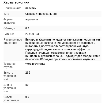
Характеристики
Применение:
пластик
Тип:
Смазка универсальная
Форма
аэрозоль
выпуска:
Объём, л:
0.4
EAN-13:
23AU0103
Расширенное
Быстро и эффективно удаляет пыль, грязь, масляные и
описание:
никотиновые загрязнения. Защищает от старения и
выгорания, восстанавливает первоначальную
структуру, обладает антистатическим эффектом.
Предназначен для обработки пластиковых и
виниловых деталей салона. Подходит для молдингов и
бамперов. Обладает приятным ароматом клубники.
Товарная
уход и очистка
группа:
Высота
235
упаковки,
мм:
Длина
50
упаковки,
мм:
Объем
0.7
упаковки, л: