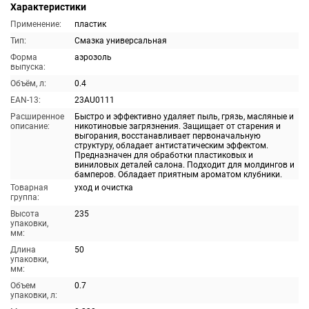
Характеристики
Применение:
пластик
Тип:
Смазка универсальная
Форма
аэрозоль
выпуска:
Объём, л:
0.4
EAN-13:
23AU0111
Расширенное
Быстро и эффективно удаляет пыль, грязь, масляные и
описание:
никотиновые загрязнения. Защищает от старения и
выгорания, восстанавливает первоначальную
структуру, обладает антистатическим эффектом.
Предназначен для обработки пластиковых и
виниловых деталей салона. Подходит для молдингов и
бамперов. Обладает приятным ароматом клубники.
Товарная
уход и очистка
группа:
Высота
235
упаковки,
мм:
Длина
50
упаковки,
мм:
Объем
0.7
упаковки, л: