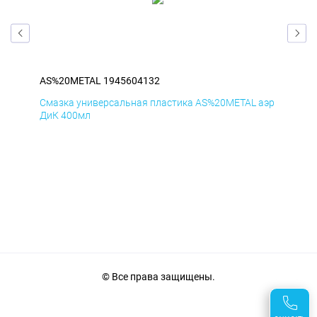
AS%20METAL 1945604132
AS
аэр
Смазка универсальная пластика AS%20METAL аэр
Сма
ДиК 400мл
ПхВ
© Все права защищены.