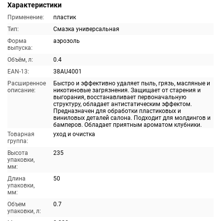
Характеристики
Применение:
пластик
Тип:
Смазка универсальная
Форма
аэрозоль
выпуска:
Объём, л:
0.4
EAN-13:
38AU4001
Расширенное
Быстро и эффективно удаляет пыль, грязь, масляные и
описание:
никотиновые загрязнения. Защищает от старения и
выгорания, восстанавливает первоначальную
структуру, обладает антистатическим эффектом.
Предназначен для обработки пластиковых и
виниловых деталей салона. Подходит для молдингов и
бамперов. Обладает приятным ароматом клубники.
Товарная
уход и очистка
группа:
Высота
235
упаковки,
мм:
Длина
50
упаковки,
мм:
Объем
0.7
упаковки, л: