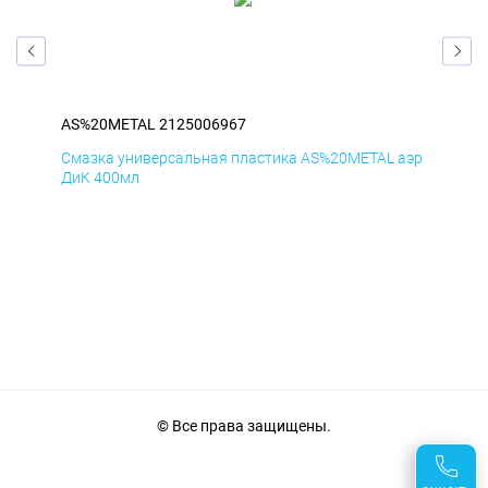
AS%20METAL 2125006967
AS
аэр
Смазка универсальная пластика AS%20METAL аэр
Сма
ДиК 400мл
ПхВ
© Все права защищены.