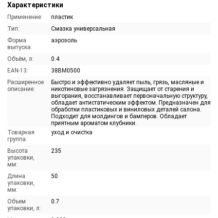
Характеристики
Применение:
пластик
Тип:
Смазка универсальная
Форма
аэрозоль
выпуска:
Объём, л:
0.4
EAN-13:
38BM0500
Расширенное
Быстро и эффективно удаляет пыль, грязь, масляные и
описание:
никотиновые загрязнения. Защищает от старения и
выгорания, восстанавливает первоначальную структуру,
обладает антистатическим эффектом. Предназначен для
обработки пластиковых и виниловых деталей салона.
Подходит для молдингов и бамперов. Обладает
приятным ароматом клубники.
Товарная
уход и очистка
группа:
Высота
235
упаковки,
мм:
Длина
50
упаковки,
мм:
Объем
0.7
упаковки, л: