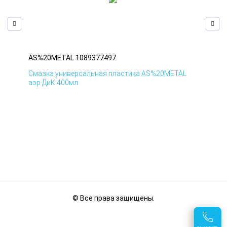
AS%20METAL 1089377497
AS
Смазка универсальная пластика AS%20METAL
Сма
аэр ДиК 400мл
аэр
© Все права защищены.