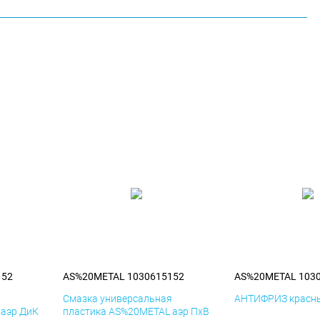
152
AS%20METAL 1030615152
AS%20METAL 103
я
Смазка универсальная
АНТИФРИЗ красны
 аэр ДиК
пластика AS%20METAL аэр ПхВ