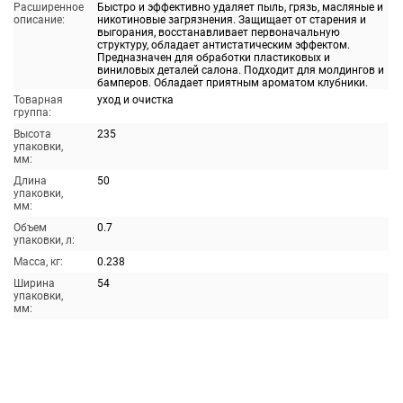
Расширенное
Быстро и эффективно удаляет пыль, грязь, масляные и
описание:
никотиновые загрязнения. Защищает от старения и
выгорания, восстанавливает первоначальную
структуру, обладает антистатическим эффектом.
Предназначен для обработки пластиковых и
виниловых деталей салона. Подходит для молдингов и
бамперов. Обладает приятным ароматом клубники.
Товарная
уход и очистка
группа:
Высота
235
упаковки,
мм:
Длина
50
упаковки,
мм:
Объем
0.7
упаковки, л:
Масса, кг:
0.238
Ширина
54
упаковки,
мм: