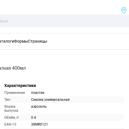
аталоги
Формы
Страницы
атная 400мл
Характеристики
Применение:
пластик
Тип:
Смазка универсальная
Форма
аэрозоль
выпуска:
Объём, л:
0.4
EAN-13:
38MR0121