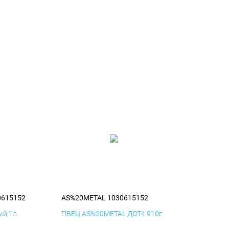
0615152
AS%20METAL 1030615152
й 1л.
ПВЕЦ AS%20METAL ДОТ4 910г