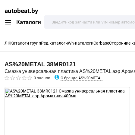
autobeat.by
Каталоги
ЛК
Каталоги групп
Ред.каталоги
Wh-каталоги
Carbase
Сторонние к
AS%20METAL
38MR0121
Смазка универсальная пластика AS%20METAL аэр Аром
О бренде AS%20METAL
0 оценок