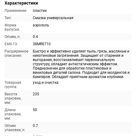
Характеристики
Применение:
пластик
Тип:
Смазка универсальная
Форма
аэрозоль
выпуска:
Объём, л:
0.4
EAN-13:
38MR0710
Расширенное
Быстро и эффективно удаляет пыль, грязь, масляные и
описание:
никотиновые загрязнения. Защищает от старения и
выгорания, восстанавливает первоначальную
структуру, обладает антистатическим эффектом.
Предназначен для обработки пластиковых и
виниловых деталей салона. Подходит для молдингов и
бамперов. Обладает приятным ароматом клубники.
Товарная
уход и очистка
группа:
Высота
235
упаковки,
мм:
Длина
50
упаковки,
мм:
Объем
0.7
упаковки, л: