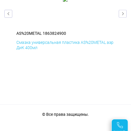
AS%20METAL 1863824900
AS
аэр
Смазка универсальная пластика AS%20METAL аэр
Сма
ДиК 400мл
ПхВ
© Все права защищены.