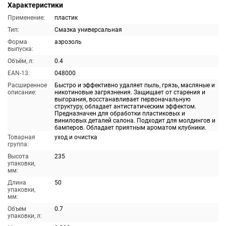
Характеристики
Применение:
пластик
Тип:
Смазка универсальная
Форма
аэрозоль
выпуска:
Объём, л:
0.4
EAN-13:
048000
Расширенное
Быстро и эффективно удаляет пыль, грязь, масляные и
описание:
никотиновые загрязнения. Защищает от старения и
выгорания, восстанавливает первоначальную
структуру, обладает антистатическим эффектом.
Предназначен для обработки пластиковых и
виниловых деталей салона. Подходит для молдингов и
бамперов. Обладает приятным ароматом клубники.
Товарная
уход и очистка
группа:
Высота
235
упаковки,
мм:
Длина
50
упаковки,
мм:
Объем
0.7
упаковки, л: