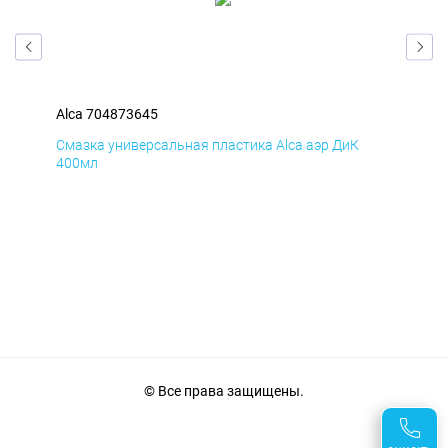
Alca 704873645
Alc
Смазка универсальная пластика Alca аэр ДиК
Сма
400мл
40
© Все права защищены.