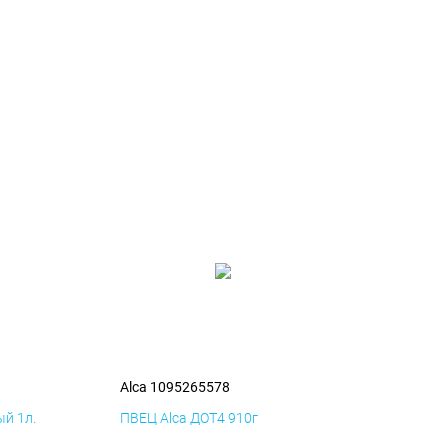
Alca 1095265578
й 1л.
ПВЕЦ Alca ДОТ4 910г