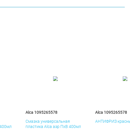
Alca 1095265578
Alca 1095265578
я
Смазка универсальная
АНТИФРИЗ красны
 400мл
пластика Alca аэр ПхВ 400мл