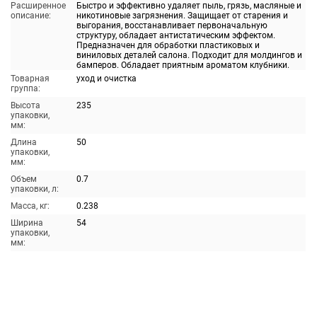
Расширенное
Быстро и эффективно удаляет пыль, грязь, масляные и
описание:
никотиновые загрязнения. Защищает от старения и
выгорания, восстанавливает первоначальную
структуру, обладает антистатическим эффектом.
Предназначен для обработки пластиковых и
виниловых деталей салона. Подходит для молдингов и
бамперов. Обладает приятным ароматом клубники.
Товарная
уход и очистка
группа:
Высота
235
упаковки,
мм:
Длина
50
упаковки,
мм:
Объем
0.7
упаковки, л:
Масса, кг:
0.238
Ширина
54
упаковки,
мм: