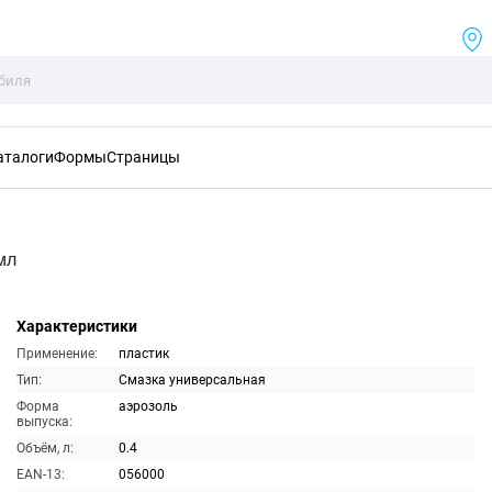
аталоги
Формы
Страницы
мл
Характеристики
Применение:
пластик
Тип:
Смазка универсальная
Форма
аэрозоль
выпуска:
Объём, л:
0.4
EAN-13:
056000