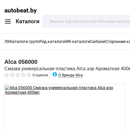
autobeat.by
Каталоги
ЛК
Каталоги групп
Ред.каталоги
Wh-каталоги
Carbase
Сторонние к
Alca
056000
Смазка универсальная пластика Alca аэр Ароматная 400
О бренде Alca
0 оценок