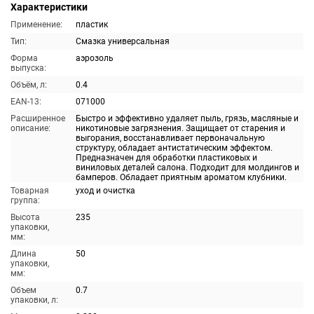
Характеристики
Применение:
пластик
Тип:
Смазка универсальная
Форма
аэрозоль
выпуска:
Объём, л:
0.4
EAN-13:
071000
Расширенное
Быстро и эффективно удаляет пыль, грязь, масляные и
описание:
никотиновые загрязнения. Защищает от старения и
выгорания, восстанавливает первоначальную
структуру, обладает антистатическим эффектом.
Предназначен для обработки пластиковых и
виниловых деталей салона. Подходит для молдингов и
бамперов. Обладает приятным ароматом клубники.
Товарная
уход и очистка
группа:
Высота
235
упаковки,
мм:
Длина
50
упаковки,
мм:
Объем
0.7
упаковки, л: