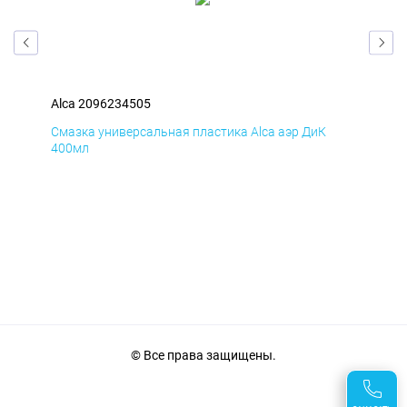
Alca 2096234505
Alc
Смазка универсальная пластика Alca аэр ДиК
Сма
400мл
40
© Все права защищены.