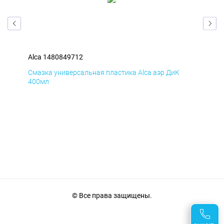
Alca 1480849712
Alc
Смазка универсальная пластика Alca аэр ДиК
Сма
400мл
40
© Все права защищены.