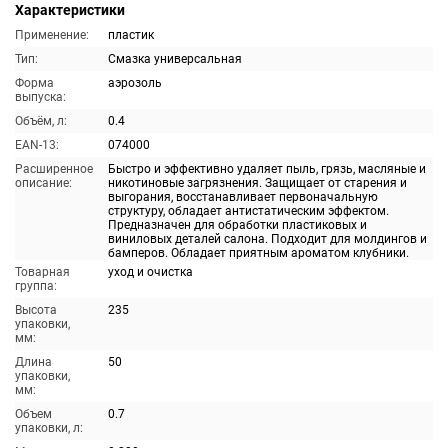
Характеристики
Применение:
пластик
Тип:
Смазка универсальная
Форма
аэрозоль
выпуска:
Объём, л:
0.4
EAN-13:
074000
Расширенное
Быстро и эффективно удаляет пыль, грязь, масляные и
описание:
никотиновые загрязнения. Защищает от старения и
выгорания, восстанавливает первоначальную
структуру, обладает антистатическим эффектом.
Предназначен для обработки пластиковых и
виниловых деталей салона. Подходит для молдингов и
бамперов. Обладает приятным ароматом клубники.
Товарная
уход и очистка
группа:
Высота
235
упаковки,
мм:
Длина
50
упаковки,
мм:
Объем
0.7
упаковки, л: