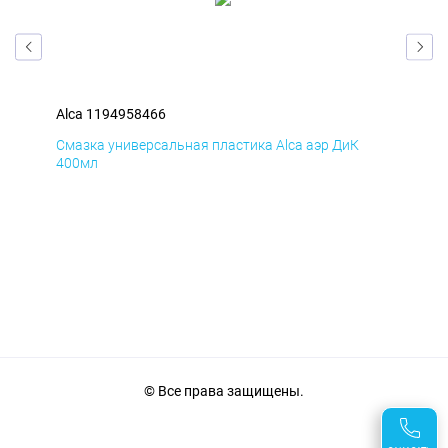
Alca 1194958466
Alc
Смазка универсальная пластика Alca аэр ДиК
Сма
400мл
40
© Все права защищены.