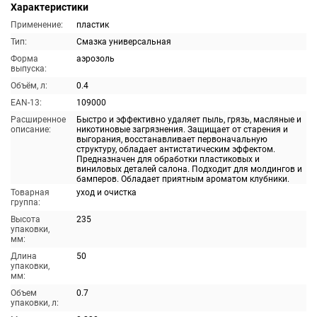
Характеристики
Применение:
пластик
Тип:
Смазка универсальная
Форма
аэрозоль
выпуска:
Объём, л:
0.4
EAN-13:
109000
Расширенное
Быстро и эффективно удаляет пыль, грязь, масляные и
описание:
никотиновые загрязнения. Защищает от старения и
выгорания, восстанавливает первоначальную
структуру, обладает антистатическим эффектом.
Предназначен для обработки пластиковых и
виниловых деталей салона. Подходит для молдингов и
бамперов. Обладает приятным ароматом клубники.
Товарная
уход и очистка
группа:
Высота
235
упаковки,
мм:
Длина
50
упаковки,
мм:
Объем
0.7
упаковки, л: