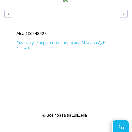
Alca 136443427
Alc
Смазка универсальная пластика Alca аэр ДиК
Сма
400мл
40
© Все права защищены.