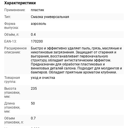
Характеристики
Применение:
пластик
Тип:
Смазка универсальная
Форма
аэрозоль
выпуска:
Объём, л:
0.4
EAN-13:
170200
Расширенное
Быстро и эффективно удаляет пыль, грязь, масляные и
описание:
никотиновые загрязнения. Защищает от старения и
выгорания, восстанавливает первоначальную
структуру, обладает антистатическим эффектом.
Предназначен для обработки пластиковых и
виниловых деталей салона. Подходит для молдингов и
бамперов. Обладает приятным ароматом клубники.
Товарная
уход и очистка
группа:
Высота
235
упаковки,
мм:
Длина
50
упаковки,
мм:
Объем
0.7
упаковки, л: