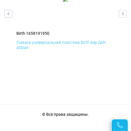
Birth 1658191950
Bir
Смазка универсальная пластика Birth аэр ДиК
Сма
400мл
40
© Все права защищены.