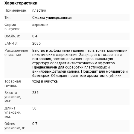
Характеристики
Применение:
пластик
Тип:
Смазка универсальная
Форма
аэрозоль
выпуска:
Объём, л:
0.4
EAN-13:
2085
Расширенное
Быстро и эффективно удаляет пыль, грязь, масляные и
описание:
никотиновые загрязнения. Защищает от старения и
выгорания, восстанавливает первоначальную
структуру, обладает антистатическим эффектом.
Предназначен для обработки пластиковых и
виниловых деталей салона. Подходит для молдингов и
бамперов. Обладает приятным ароматом клубники.
Товарная
уход и очистка
группа:
Высота
235
упаковки,
мм:
Длина
50
упаковки,
мм:
Объем
0.7
упаковки, л: