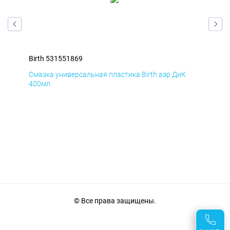
Birth 531551869
Bir
Смазка универсальная пластика Birth аэр ДиК
Сма
400мл
40
© Все права защищены.