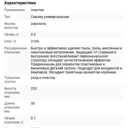
Характеристики
Применение:
пластик
Тип:
Смазка универсальная
Форма
аэрозоль
выпуска:
Объём, л:
0.4
EAN-13:
2104
Расширенное
Быстро и эффективно удаляет пыль, грязь, масляные и
описание:
никотиновые загрязнения. Защищает от старения и
выгорания, восстанавливает первоначальную
структуру, обладает антистатическим эффектом.
Предназначен для обработки пластиковых и
виниловых деталей салона. Подходит для молдингов и
бамперов. Обладает приятным ароматом клубники.
Товарная
уход и очистка
группа:
Высота
235
упаковки,
мм:
Длина
50
упаковки,
мм:
Объем
0.7
упаковки, л: