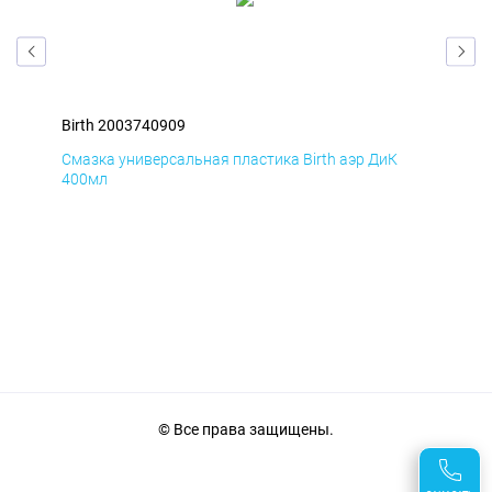
Birth 2003740909
Bir
Смазка универсальная пластика Birth аэр ДиК
Сма
400мл
40
© Все права защищены.