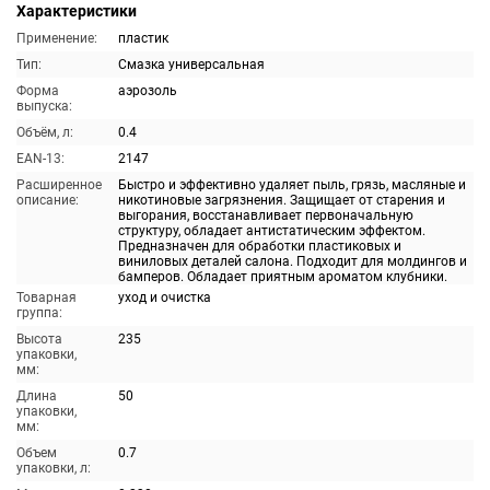
Характеристики
Применение:
пластик
Тип:
Смазка универсальная
Форма
аэрозоль
выпуска:
Объём, л:
0.4
EAN-13:
2147
Расширенное
Быстро и эффективно удаляет пыль, грязь, масляные и
описание:
никотиновые загрязнения. Защищает от старения и
выгорания, восстанавливает первоначальную
структуру, обладает антистатическим эффектом.
Предназначен для обработки пластиковых и
виниловых деталей салона. Подходит для молдингов и
бамперов. Обладает приятным ароматом клубники.
Товарная
уход и очистка
группа:
Высота
235
упаковки,
мм:
Длина
50
упаковки,
мм:
Объем
0.7
упаковки, л: