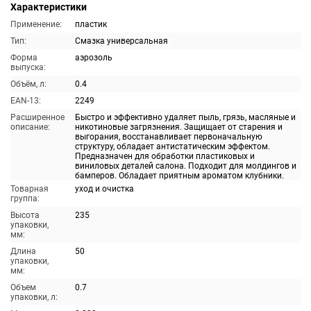
Характеристики
Применение:
пластик
Тип:
Смазка универсальная
Форма
аэрозоль
выпуска:
Объём, л:
0.4
EAN-13:
2249
Расширенное
Быстро и эффективно удаляет пыль, грязь, масляные и
описание:
никотиновые загрязнения. Защищает от старения и
выгорания, восстанавливает первоначальную
структуру, обладает антистатическим эффектом.
Предназначен для обработки пластиковых и
виниловых деталей салона. Подходит для молдингов и
бамперов. Обладает приятным ароматом клубники.
Товарная
уход и очистка
группа:
Высота
235
упаковки,
мм:
Длина
50
упаковки,
мм:
Объем
0.7
упаковки, л: