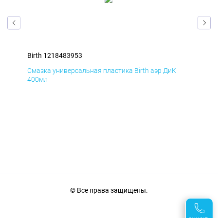
Birth 1218483953
Bir
Смазка универсальная пластика Birth аэр ДиК
Сма
400мл
40
© Все права защищены.