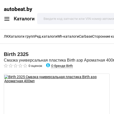
autobeat.by
Каталоги
ЛК
Каталоги групп
Ред.каталоги
Wh-каталоги
Carbase
Сторонние к
Birth
2325
Смазка универсальная пластика Birth аэр Ароматная 400
О бренде Birth
0 оценок