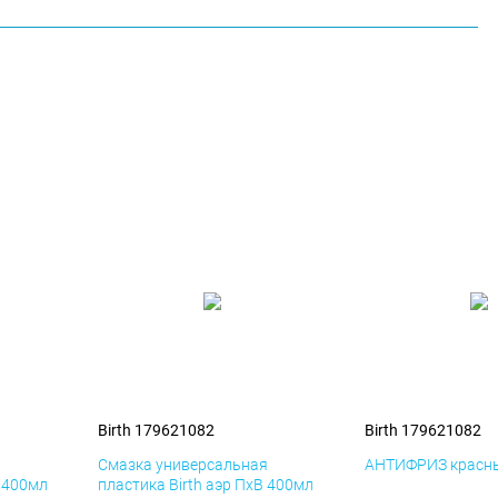
Birth 179621082
Birth 179621082
я
Смазка универсальная
АНТИФРИЗ красны
К 400мл
пластика Birth аэр ПхВ 400мл