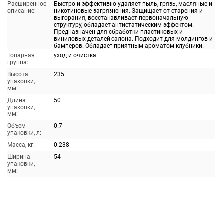
Расширенное
Быстро и эффективно удаляет пыль, грязь, масляные и
описание:
никотиновые загрязнения. Защищает от старения и
выгорания, восстанавливает первоначальную
структуру, обладает антистатическим эффектом.
Предназначен для обработки пластиковых и
виниловых деталей салона. Подходит для молдингов и
бамперов. Обладает приятным ароматом клубники.
Товарная
уход и очистка
группа:
Высота
235
упаковки,
мм:
Длина
50
упаковки,
мм:
Объем
0.7
упаковки, л:
Масса, кг:
0.238
Ширина
54
упаковки,
мм: