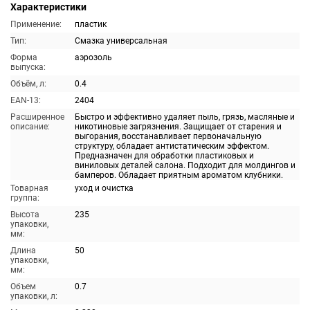
Характеристики
Применение:
пластик
Тип:
Смазка универсальная
Форма
аэрозоль
выпуска:
Объём, л:
0.4
EAN-13:
2404
Расширенное
Быстро и эффективно удаляет пыль, грязь, масляные и
описание:
никотиновые загрязнения. Защищает от старения и
выгорания, восстанавливает первоначальную
структуру, обладает антистатическим эффектом.
Предназначен для обработки пластиковых и
виниловых деталей салона. Подходит для молдингов и
бамперов. Обладает приятным ароматом клубники.
Товарная
уход и очистка
группа:
Высота
235
упаковки,
мм:
Длина
50
упаковки,
мм:
Объем
0.7
упаковки, л: