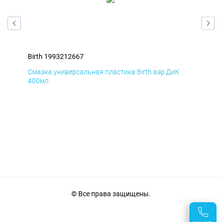
Birth 1993212667
Bir
Смазка универсальная пластика Birth аэр ДиК
Сма
400мл
40
© Все права защищены.