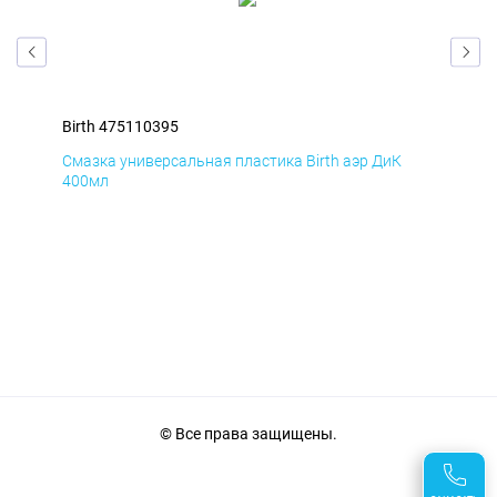
Birth 475110395
Bir
Смазка универсальная пластика Birth аэр ДиК
Сма
400мл
40
© Все права защищены.