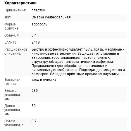
Характеристики
Применение:
пластик
Тип:
Смазка универсальная
Форма
аэрозоль
выпуска:
Объём, л:
0.4
EAN-13:
2418
Расширенное
Быстро и эффективно удаляет пыль, грязь, масляные и
описание:
никотиновые загрязнения. Защищает от старения и
выгорания, восстанавливает первоначальную
структуру, обладает антистатическим эффектом.
Предназначен для обработки пластиковых и
виниловых деталей салона. Подходит для молдингов и
бамперов. Обладает приятным ароматом клубники.
Товарная
уход и очистка
группа:
Высота
235
упаковки,
мм:
Длина
50
упаковки,
мм:
Объем
0.7
упаковки, л: